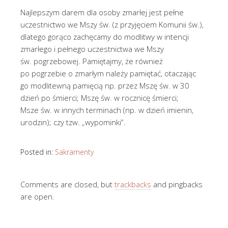
Najlepszym darem dla osoby zmarłej jest pełne
uczestnictwo we Mszy św. (z przyjęciem Komunii św.),
dlatego gorąco zachęcamy do modlitwy w intencji
zmarłego i pełnego uczestnictwa we Mszy
św. pogrzebowej. Pamiętajmy, że również
po pogrzebie o zmarłym należy pamiętać, otaczając
go modlitewną pamięcią np. przez Mszę św. w 30
dzień po śmierci; Mszę św. w rocznicę śmierci;
Msze św. w innych terminach (np. w dzień imienin,
urodzin); czy tzw. „wypominki”.
Posted in:
Sakramenty
Comments are closed, but
trackbacks
and pingbacks
are open.