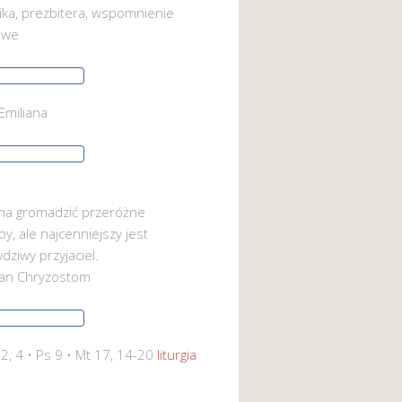
ika, prezbitera, wspomnienie
owe
Emiliana
a gromadzić przeróżne
by, ale najcenniejszy jest
dziwy przyjaciel.
Jan Chryzostom
 2, 4 • Ps 9 • Mt 17, 14-20
liturgia