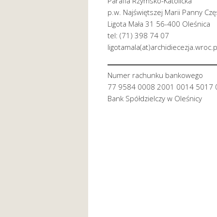
Parafia Rzymsko-Katolicka
p.w. Najświętszej Marii Panny Cz
Ligota Mała 31 56-400 Oleśnica
tel: (71) 398 74 07
ligotamala(at)archidiecezja.wroc.p
Numer rachunku bankowego
77 9584 0008 2001 0014 5017 
Bank Spółdzielczy w Oleśnicy