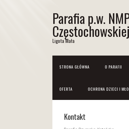
Parafia p.w. NM
Częstochowskie
Ligota Mała
STRONA GŁÓWNA
O PARAFII
OFERTA
OCHRONA DZIECI I MŁ
Kontakt