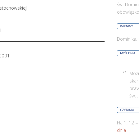
św. Domin
ęstochowskiej
obowiązk
l
Dominika, 
0001
Możn
skar
praw
św. 
Ha 1, 12 –
dnia