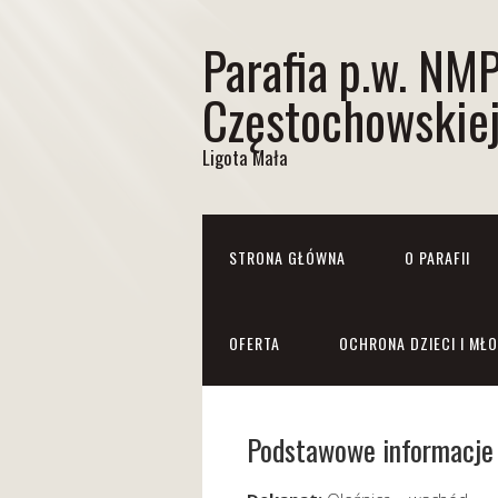
Parafia p.w. NM
Częstochowskie
Ligota Mała
STRONA GŁÓWNA
O PARAFII
OFERTA
OCHRONA DZIECI I MŁ
Podstawowe informacje