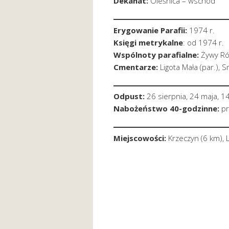
Dekanat:
Oleśnica – wschód
Erygowanie Parafii:
1974 r.
Księgi metrykalne
: od 1974 r.
Wspólnoty parafialne:
Żywy Róż
Cmentarze:
Ligota Mała (par.), S
Odpust:
26 sierpnia, 24 maja, 14
Nabożeństwo 40-godzinne:
pr
Miejscowości:
Krzeczyn (6 km), L