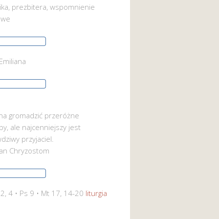
ika, prezbitera, wspomnienie
owe
Emiliana
a gromadzić przeróżne
by, ale najcenniejszy jest
dziwy przyjaciel.
Jan Chryzostom
 2, 4 • Ps 9 • Mt 17, 14-20
liturgia