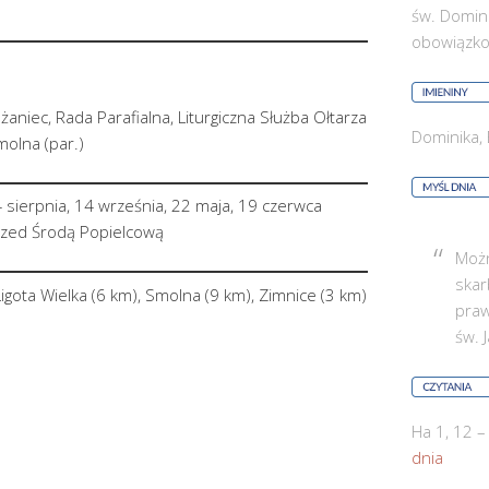
św. Domin
obowiązk
aniec, Rada Parafialna, Liturgiczna Służba Ołtarza
Dominika, 
molna (par.)
 sierpnia, 14 września, 22 maja, 19 czerwca
zed Środą Popielcową
Możn
skar
igota Wielka (6 km), Smolna (9 km), Zimnice (3 km)
praw
św. 
Ha 1, 12 –
dnia