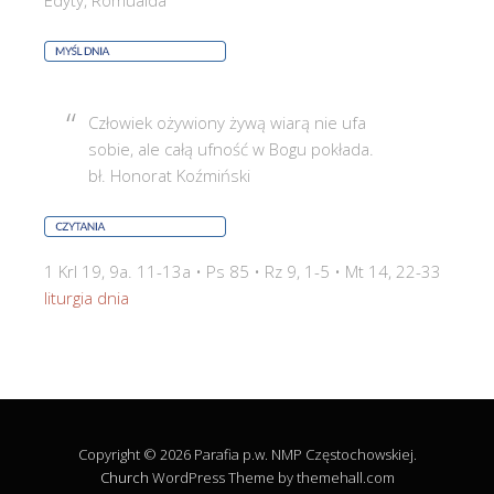
Edyty, Romualda
Człowiek ożywiony żywą wiarą nie ufa
sobie, ale całą ufność w Bogu pokłada.
bł. Honorat Koźmiński
1 Krl 19, 9a. 11-13a • Ps 85 • Rz 9, 1-5 • Mt 14, 22-33
liturgia dnia
Copyright © 2026 Parafia p.w. NMP Częstochowskiej.
Church
WordPress Theme by themehall.com