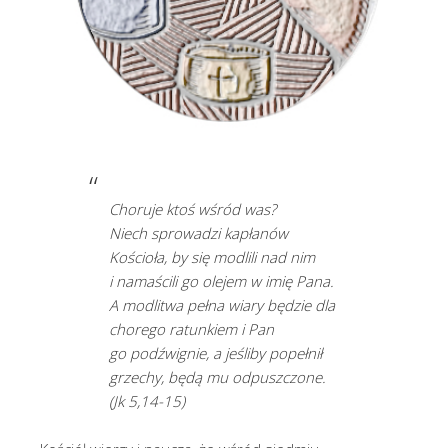
Choruje ktoś wśród was?
Niech sprowadzi kapłanów
Kościoła, by się modlili nad nim
i namaścili go olejem w imię Pana.
A modlitwa pełna wiary będzie dla
chorego ratunkiem i Pan
go podźwignie, a jeśliby popełnił
grzechy, będą mu odpuszczone.
(Jk 5,14-15)