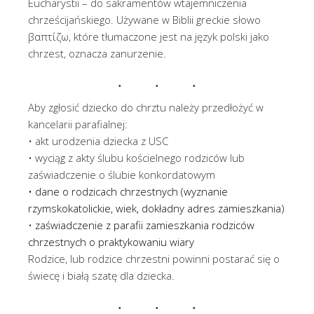
Eucharystii – do sakramentów wtajemniczenia
chrześcijańskiego. Używane w Biblii greckie słowo
βαπτίζω, które tłumaczone jest na język polski jako
chrzest, oznacza zanurzenie.
Aby zgłosić dziecko do chrztu należy przedłożyć w
kancelarii parafialnej:
• akt urodzenia dziecka z USC
• wyciąg z akty ślubu kościelnego rodziców lub
zaświadczenie o ślubie konkordatowym
•
dane o rodzicach chrzestnych (wyznanie
rzymskokatolickie, wiek, dokładny adres zamieszkania)
•
zaświadczenie z parafii zamieszkania rodziców
chrzestnych o praktykowaniu wiary
Rodzice, lub rodzice chrzestni powinni postarać się o
świecę i białą szatę dla dziecka.