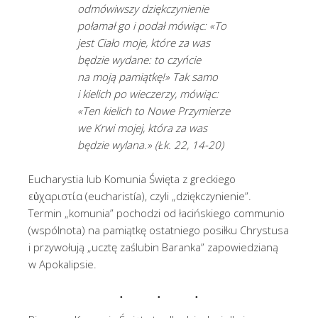
odmówiwszy dziękczynienie
połamał go i podał mówiąc: «To
jest Ciało moje, które za was
będzie wydane: to czyńcie
na moją pamiątkę!» Tak samo
i kielich po wieczerzy, mówiąc:
«Ten kielich to Nowe Przymierze
we Krwi mojej, która za was
będzie wylana.» (Łk. 22, 14-20)
Eucharystia lub Komunia Święta z greckiego
εὐχαριστία (eucharistía), czyli „dziękczynienie”.
Termin „komunia” pochodzi od łacińskiego communio
(wspólnota) na pamiątkę ostatniego posiłku Chrystusa
i przywołują „ucztę zaślubin Baranka” zapowiedzianą
w Apokalipsie.