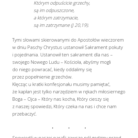
Którym odpuścicie grzechy,
są im odpuszczone,
a którym zatrzymacie,
są im zatrzymane (J 20,19).
Tymi słowami skierowanymi do Apostołów wieczorem
w dniu Paschy Chrystus ustanowił Sakrament pokuty
i pojednania. Ustanowił ten sakrament dla nas –
swojego Nowego Ludu – Kościoła, abyśmy mogli
do niego powracać, kiedy oddalimy się
przez popełnienie grzechów.
Klęcząc u kratki konfesjonału musimy pamiętać,
że kapłan jest tylko narzędziem w rękach miłosiernego
Boga – Ojca – Który nas kocha, Który cieszy się
z naszej spowiedzi, Który czeka na nas i chce nam
przebaczyć.
Spowiedź w naszej parafii zawsze pół godziny przed