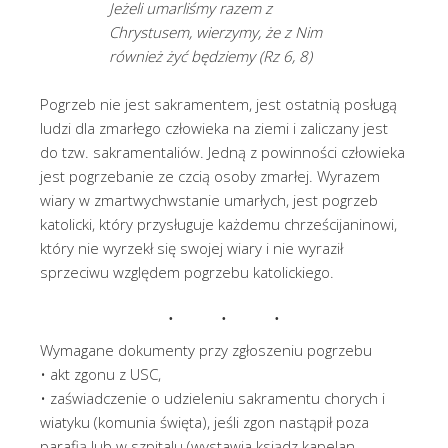
Jeżeli umarliśmy razem z
Chrystusem, wierzymy, że z Nim
również żyć będziemy (Rz 6, 8)
Pogrzeb nie jest sakramentem, jest ostatnią posługą
ludzi dla zmarłego człowieka na ziemi i zaliczany jest
do tzw. sakramentaliów. Jedną z powinności człowieka
jest pogrzebanie ze czcią osoby zmarłej. Wyrazem
wiary w zmartwychwstanie umarłych, jest pogrzeb
katolicki, który przysługuje każdemu chrześcijaninowi,
który nie wyrzekł się swojej wiary i nie wyraził
sprzeciwu względem pogrzebu katolickiego.
Wymagane dokumenty przy zgłoszeniu pogrzebu
• akt zgonu z USC,
• zaświadczenie o udzieleniu sakramentu chorych i
wiatyku (komunia święta), jeśli zgon nastąpił poza
parafią lub w szpitalu (wystawia ksiądz kapelan