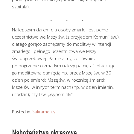
szpitala).
Najlepszym darem dla osoby zmarłej jest pełne
uczestnictwo we Mszy św. (z przyjęciem Komunii św.),
dlatego gorąco zachęcamy do modlitwy w intencji
zmarłego i pełnego uczestnictwa we Mszy
św. pogrzebowej. Pamiętajmy, że również
po pogrzebie o zmarłym należy pamiętać, otaczając
go modlitewną pamięcią np. przez Mszę św. w 30
dzień po śmierci; Mszę św. w rocznicę śmierci;
Msze św. w innych terminach (np. w dzień imienin,
urodzin); czy tzw. „wypominki”.
Posted in:
Sakramenty
Nabożeństwa okresowe